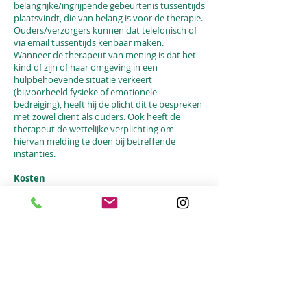
belangrijke/ingrijpende gebeurtenis tussentijds
plaatsvindt, die van belang is voor de therapie.
Ouders/verzorgers kunnen dat telefonisch of
via email tussentijds kenbaar maken.
Wanneer de therapeut van mening is dat het
kind of zijn of haar omgeving in een
hulpbehoevende situatie verkeert
(bijvoorbeeld fysieke of emotionele
bedreiging), heeft hij de plicht dit te bespreken
met zowel cliënt als ouders. Ook heeft de
therapeut de wettelijke verplichting om
hiervan melding te doen bij betreffende
instanties.
Kosten
De kosten per therapiesessie bedragen € 94,00.
Voor een uitgebreid overzicht van tarieven zie
de website van Atelier Doorzicht,
www.atelierdoorzicht.com
U dient zelf vooraf te informeren wat uw
vergoedingsmogelijkheden zijn. Belangrijk
daarbij is om te weten dat de therapeut
geregistreerd lid is van de Nederlandse
Vereniging voor beeldende therapie,
aangesloten bij de FVB.