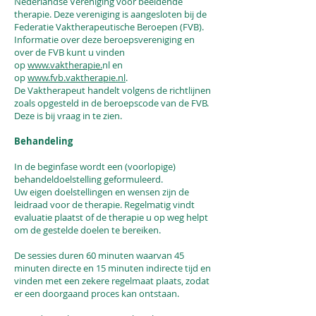
Nederlandse Vereniging voor beeldende
therapie. Deze vereniging is aangesloten bij de
Federatie Vaktherapeutische Beroepen (FVB).
Informatie over deze beroepsvereniging en
over de FVB kunt u vinden
op
www.vaktherapie.
nl en
op
www.fvb.vaktherapie.nl
.
De Vaktherapeut handelt volgens de richtlijnen
zoals opgesteld in de beroepscode van de FVB.
Deze is bij vraag in te zien.
Behandeling
In de beginfase wordt een (voorlopige)
behandeldoelstelling geformuleerd.
Uw eigen doelstellingen en wensen zijn de
leidraad voor de therapie. Regelmatig vindt
evaluatie plaatst of de therapie u op weg helpt
om de gestelde doelen te bereiken.
De sessies duren 60 minuten waarvan 45
minuten directe en 15 minuten indirecte tijd en
vinden met een zekere regelmaat plaats, zodat
er een doorgaand proces kan ontstaan.