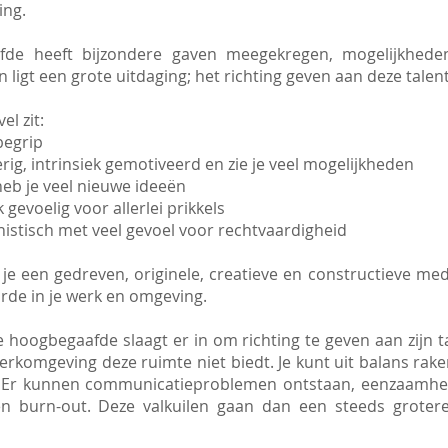
ng.
de heeft bijzondere gaven meegekregen, mogelijkhede
in ligt een grote uitdaging; het richting geven aan deze talen
el zit:
 begrip
rig, intrinsiek gemotiveerd en zie je veel mogelijkheden
 heb je veel nieuwe ideeën
 gevoelig voor allerlei prikkels
nistisch met veel gevoel voor rechtvaardigheid
n je een gedreven, originele, creatieve en constructieve m
arde in je werk en omgeving.
e hoogbegaafde slaagt er in om richting te geven aan zijn t
werkomgeving deze ruimte niet biedt. Je kunt uit balans rake
 Er kunnen communicatieproblemen ontstaan, eenzaamhei
n burn-out. Deze valkuilen gaan dan een steeds grotere 