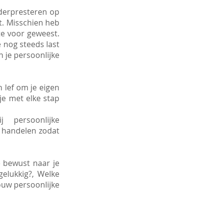
nderpresteren op
t. Misschien heb
te voor geweest.
e nog steeds last
n je persoonlijke
 lef om je eigen
je met elke stap
 persoonlijke
n handelen zodat
e bewust naar je
gelukkig?, Welke
ouw persoonlijke