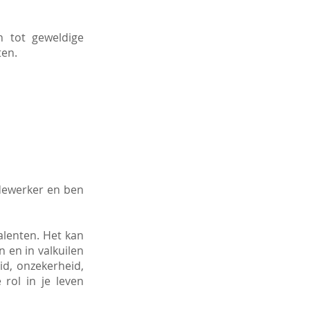
n tot geweldige
ten.
edewerker en ben
alenten. Het kan
n en in valkuilen
d, onzekerheid,
rol in je leven