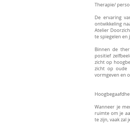
Therapie/ persoo
De ervaring va
ontwikkeling naa
Atelier Doorzic
te spiegelen en 
Binnen de ther
positief zelfbe
zicht op hoogbe
zicht op oude 
vormgeven en on
Hoogbegaafdhe
Wanneer je merk
ruimte om je aa
te zijn, vaak za