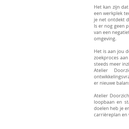
Het kan zijn da
een werkplek ter
je net ontdekt 
Is er nog geen p
van een negatief
omgeving.
Het is aan jou 
zoekproces aan 
steeds meer inzi
Atelier Door
ontwikkelingsvr
er nieuwe balan
Atelier Doorzic
loopbaan en sta
doelen heb je e
carrièreplan en 