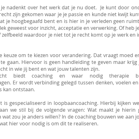
t je nadenkt over het werk dat je nu doet. Je kunt door o
echt zijn gekomen waar je je passie en kunde niet kwijt kun
dat je hoogbegaafd bent en is hier in je verleden geen ruim
lek geweest voor inzicht, acceptatie en verwerking. Of heb j
 zelfbeeld waardoor je niet tot je recht komt op je werk en i
de keuze om te kiezen voor verandering. Dat vraagt moed en
te gaan. Hiervoor is geen handleiding te geven maar krijg 
cht in wie jij bent en wat jouw talenten zijn.
zicht biedt coaching en waar nodig therapie bij
agen. Er wordt verbinding gelegd tussen denken, voelen e
s kan ontstaan.
ht is gespecialiseerd in loopbaancoaching. Hierbij kijken w
an we stil bij de volgende vragen: Wat maakt je hierin 
n wat zou je anders willen? In de coaching bouwen we aan j
wat hier voor nodig is om dit te realiseren.