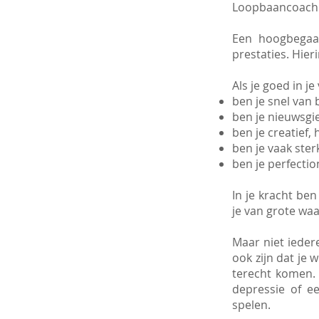
Loopbaancoachi
Een hoogbegaaf
prestaties. Hier
Als je goed in je v
ben je snel van
ben je nieuwsgie
ben je creatief,
ben je vaak sterk
ben je perfectio
In je kracht be
je van grote wa
Maar niet ieder
ook zijn dat je 
terecht komen.
depressie of ee
spelen.