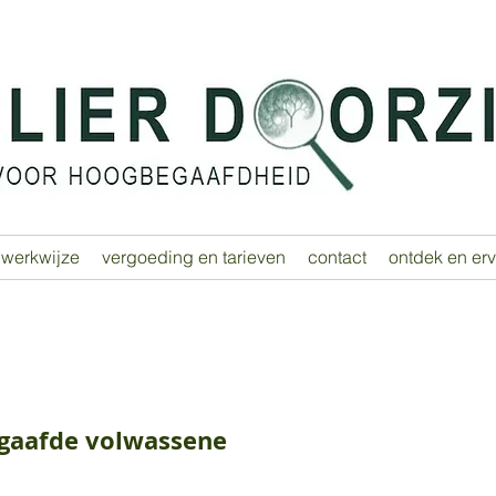
werkwijze
vergoeding en tarieven
contact
ontdek en er
gaafde volwassene