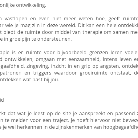
nlijke ontwikkeling.
n vastlopen en even niet meer weten hoe, geeft ruimt
r wie je mag zijn in deze wereld. Dit kan een hele ontdekki
ht biedt de ruimte door middel van therapie om samen met
je in groeipijn te ondersteunen.
apie is er ruimte voor bijvoorbeeld grenzen leren voel
eld ontwikkelen, omgaan met eenzaamheid, intens leven e
gaafdheid, zingeving, inzicht in en grip op angsten, ontdek
patronen en triggers waardoor groeiruimte ontstaat, d
tdekken wat past bij jou.
id
t dat wat je leest op de site je aanspreekt en passend z
n te melden voor een traject. Je hoeft hiervoor niet bew
l je je wel herkennen in de zijnskenmerken van hoogbegaafdh